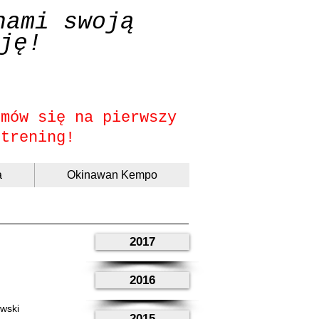
nami swoją
ję!
umów się na pierwszy
trening!
a
Okinawan Kempo
2017
2016
owski
2015