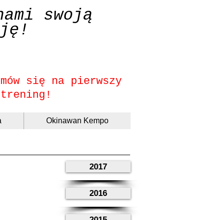
nami swoją
ję!
umów się na pierwszy
trening!
a
Okinawan Kempo
2017
2016
2015