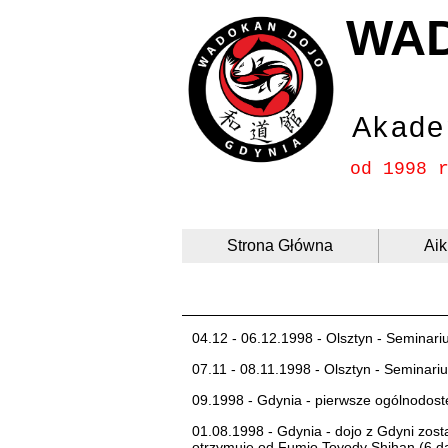
WA
Akade
od 1998 
Strona Główna
Aik
04.12 - 06.12.1998 - Olsztyn - Seminar
07.11 - 08.11.1998 - Olsztyn - Seminari
09.1998 - Gdynia - pierwsze ogólnodostę
01.08.1998 - Gdynia - dojo z Gdyni zostaj
otrzymuje od Fumio Toyody Shihan (6 d