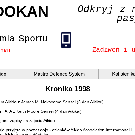
DOKAN
Odkryj z 
pas
mia Sportu
Zadzwoń i 
roku
ido
Mastro Defence System
Kalistenik
Kronika 1998
ium Aikido z James M. Nakayama Sensei (5 dan Aikikai)
um ATA z Keith Moore Sensei (4 dan Aikikai)
pne zapisy na zajęcia Aikido
e przyjęta w poczet dojo - członków Aikido Association International i
an Aikikai) nazwę Wadokan