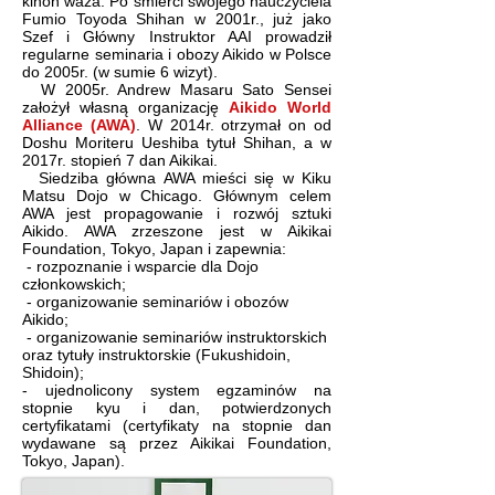
kihon waza. Po śmierci swojego nauczyciela
Fumio Toyoda Shihan w 2001r., już jako
Szef i Główny Instruktor AAI prowadził
regularne seminaria i obozy Aikido w Polsce
do 2005r. (w sumie 6 wizyt).
W 2005r. Andrew Masaru Sato Sensei
założył własną organizację
Aikido World
Alliance (AWA)
. W 2014r. otrzymał on od
Doshu Moriteru Ueshiba tytuł Shihan, a w
2017r. stopień 7 dan Aikikai.
Siedziba główna AWA mieści się w
Kiku
Matsu Dojo
w Chicago. Głównym celem
AWA jest propagowanie i rozwój sztuki
Aikido. AWA zrzeszone jest w
Aikikai
Foundation, Tokyo, Japan
i zapewnia:
- rozpoznanie i wsparcie dla Dojo
członkowskich;
- organizowanie seminariów i obozów
Aikido;
- organizowanie seminariów instruktorskich
oraz tytuły instruktorskie (Fukushidoin,
Shidoin);
- ujednolicony system egzaminów na
stopnie kyu i dan, potwierdzonych
certyfikatami (certyfikaty na stopnie dan
wydawane są przez Aikikai Foundation,
Tokyo, Japan).