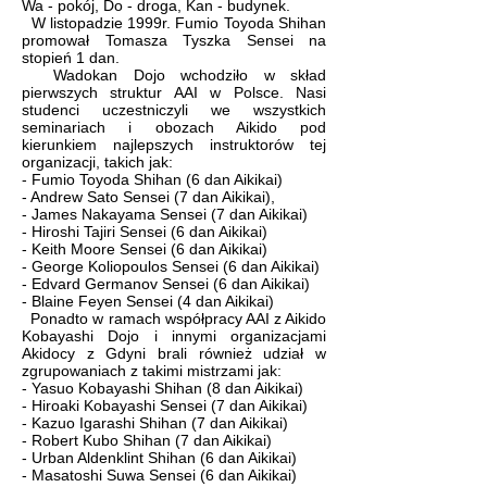
Wa - pokój, Do - droga, Kan - budynek.
W listopadzie 1999r.
Fumio Toyoda Shihan
promował Tomasza Tyszka Sensei na
stopień 1 dan.
Wadokan Dojo wchodziło w skład
pierwszych struktur AAI w Polsce. Nasi
studenci uczestniczyli we wszystkich
seminariach i obozach Aikido pod
kierunkiem najlepszych instruktorów tej
organizacji, takich jak:
-
Fumio Toyoda Shihan
(6 dan Aikikai)
-
Andrew Sato Sensei
(7 dan Aikikai),
-
James Nakayama Sensei
(7 dan Aikikai)
-
Hiroshi Tajiri Sensei
(6 dan Aikikai)
-
Keith Moore Sensei
(6 dan Aikikai)
-
George Koliopoulos Sensei
(6 dan Aikikai)
-
Edvard Germanov Sensei
(6 dan Aikikai)
-
Blaine Feyen Sensei
(4 dan Aikikai)
Ponadto w ramach współpracy AAI z Aikido
Kobayashi Dojo i innymi organizacjami
Akidocy z Gdyni brali również udział w
zgrupowaniach z takimi mistrzami jak:
-
Yasuo Kobayashi Shihan
(8 dan Aikikai)
-
Hiroaki Kobayashi Sensei
(7 dan Aikikai)
-
Kazuo Igarashi Shihan
(7 dan Aikikai)
-
Robert Kubo Shihan
(7 dan Aikikai)
-
Urban Aldenklint Shihan
(6 dan Aikikai)
-
Masatoshi Suwa Sensei
(6 dan Aikikai)