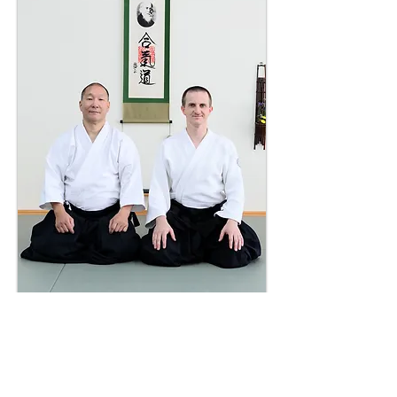
We wrześniu 2009r. Aikido Wadokan Dojo
jako pierwsze w Europie dołączyło do
struktur Aikido World Alliance, a
już w lutym
2010r. zaprosiliśmy
Andrew Masaru
Sato
Sensei do Gdyni. Od tego czasu pełni on
bezpośredni nadzór techniczny nad naszym