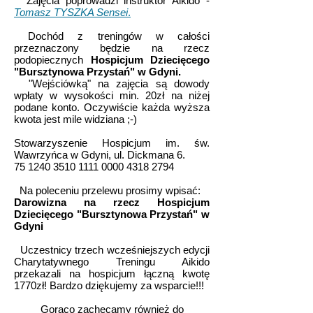
Zajęcia poprowadzi instruktor Aikido -
Tomasz TYSZKA Sensei
.
Dochód z treningów w całości
przeznaczony będzie na rzecz
podopiecznych
Hospicjum Dziecięcego
"Bursztynowa Przystań" w Gdyni.
"Wejściówką" na zajęcia są dowody
wpłaty w wysokości min. 20zł na niżej
podane konto. Oczywiście każda wyższa
kwota jest mile widziana ;-)
Stowarzyszenie Hospicjum im. św.
Wawrzyńca w Gdyni, ul. Dickmana 6.
75 1240 3510 1111 0000 4318 2794
Na poleceniu przelewu prosimy wpisać:
Darowizna na rzecz Hospicjum
Dziecięcego "Bursztynowa Przystań" w
Gdyni
Uczestnicy trzech wcześniejszych edycji
Charytatywnego Treningu Aikido
przekazali na hospicjum łączną kwotę
1770zł! Bardzo dziękujemy za wsparcie!!!
Gorąco zachęcamy również do