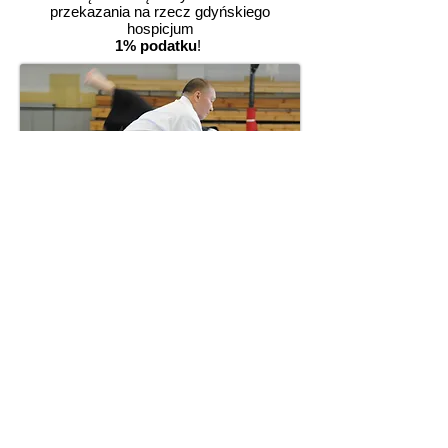
przekazania na rzecz gdyńskiego
hospicjum
1% podatku
!
Plan Zajęć:
Dzieci (6 - 12 lat):
25 marca 2017 – sobota 09:30 - 10:30
Młodzież (od 12 lat) i Dorośli:
25 marca 2017 – sobota 10:30 - 12:00