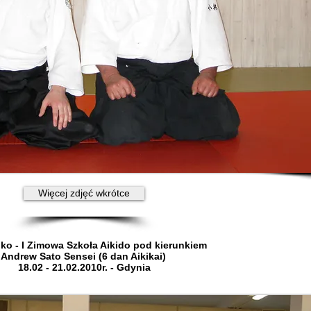
Więcej zdjęć wkrótce
o - I Zimowa Szkoła Aikido pod kierunkiem
Andrew Sato Sensei (6 dan Aikikai)
18.02 - 21.02.2010r. - Gdynia