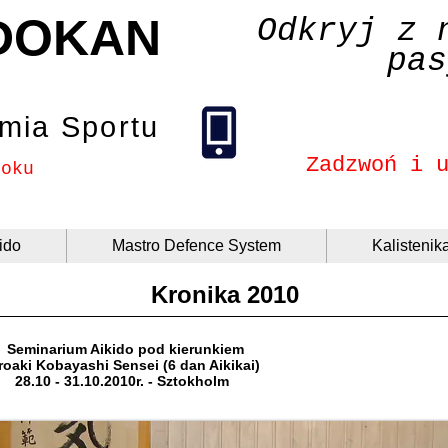
DOKAN
Odkryj z 
pas
mia Sportu
Zadzwoń i 
roku
ido
Mastro Defence System
Kalistenik
Kronika 2010
Seminarium Aikido pod kierunkiem
roaki Kobayashi Sensei (6 dan Aikikai)
28.10 - 31.10.2010r. - Sztokholm