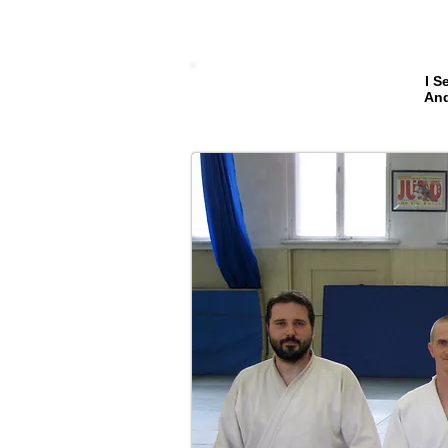
I Se
And