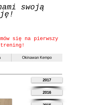
nami swoją
ję!
umów się na pierwszy
trening!
a
Okinawan Kempo
2017
2016