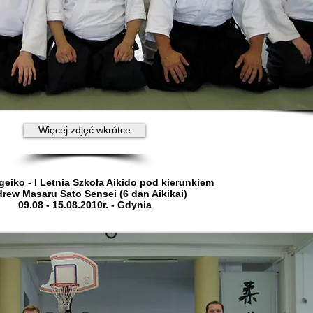
Więcej zdjęć wkrótce
iko - I Letnia Szkoła Aikido pod kierunkiem
rew Masaru Sato Sensei (6 dan Aikikai)
09.08 - 15.08.2010r. - Gdynia