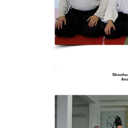
Shochuge
And