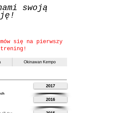
nami swoją
ję!
umów się na pierwszy
trening!
a
Okinawan Kempo
2017
ich
2016