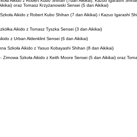
zkoła Aikido z Robert Kubo Shihan (7dan Aikikai), Kazuo Igarashi Shiha
 Aikikai) oraz Tomasz Krzyżanowski Sensei (5 dan Aikikai)
Szkoła Aikido z Robert Kubo Shihan (7 dan Aikikai) i Kazuo Igarashi Sh
Szkółka Aikido z Tomasz Tyszka Sensei (3 dan Aikikai)
kido z Urban Aldenklint Sensei (6 dan Aikikai)
na Szkoła Aikido z Yasuo Kobayashi Shihan (8 dan Aikikai)
 - Zimowa Szkoła Aikido z Keith Moore Sensei (5 dan Aikikai) oraz Tom