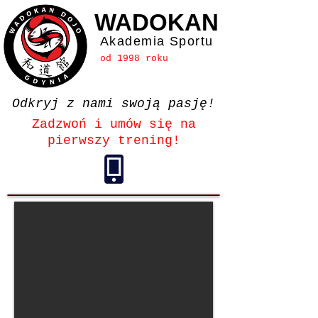
WADOKAN
Akademia Sportu
od 1998 roku
Odkryj z nami swoją pasję!
Zadzwoń i umów się na
pierwszy trening!