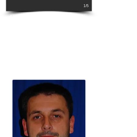
1/5
Letnia Szkoła Aikido
pod kierunkiem
Sato Shihan
(6 dan Aikikai)
22-28 sierpnia 2016 -
Gdynia