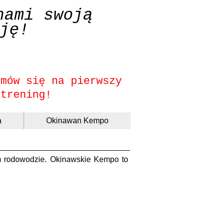
nami swoją
ję!
umów się na pierwszy
trening!
a
Okinawan Kempo
kim rodowodzie. Okinawskie Kempo to