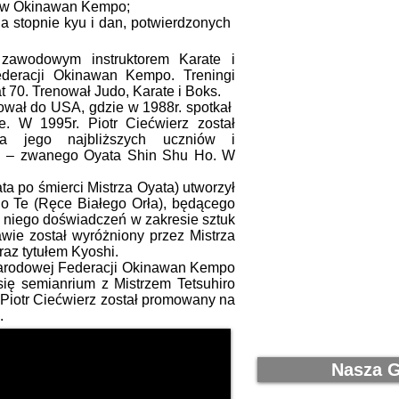
ów O
kinawan Kempo;
 stopnie kyu i dan, potwierdzonych
zawodowym instruktorem Karate i
deracji Okinawan Kempo. Treningi
at 70. Trenował Judo, Karate i Boks.
ował do USA, gdzie w 1988r. spotkał
e. W 1995r. Piotr Ciećwierz został
a jego najbliższych uczniów i
ki – zwanego Oyata Shin Shu Ho. W
a po śmierci Mistrza Oyata) utworzył
o Te (Ręce Białego Orła), będącego
z niego doświadczeń w zakresie sztuk
wie został wyróżniony przez Mistrza
az tytułem Kyoshi.
arodowej Federacji Okinawan Kempo
się semianrium z Mistrzem Tetsuhiro
Piotr Ciećwierz został promowany na
.
Nasza G