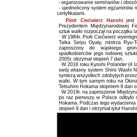
- organizowanie
seminariów i oboz
- ujednolicony system egzaminów na
certyfikatami.
P
iotr Ciećwierz Hanshi
jest 
Prezydentem Międzynarodowej Fe
sztuk walki rozpoczął na początku l
W 1984r. Piotr Ciećwierz wyemigr
Taika Seiyu Oyaty, mistrza Ryu-T
zaproszony do wąskiego gron
spadkobierców jego rodowej sztu
2005r. otrzymał stopień 7 dan.
W 2016 roku Kyoshi Polander (4 lat
swój własny system Shiro Washi N
syntezą wszystkich zdobytych prze
walki. W tym samym roku na Okina
Tetsuhiro Hokama stopniem 8 dan or
W 2019r. na zaproszenie Międzyn
po raz pierwszy w Polsce odbyło 
Hokama. Podczas tego wydarzenia 
stopień 9 dan i otrzymał tytuł Hanshi