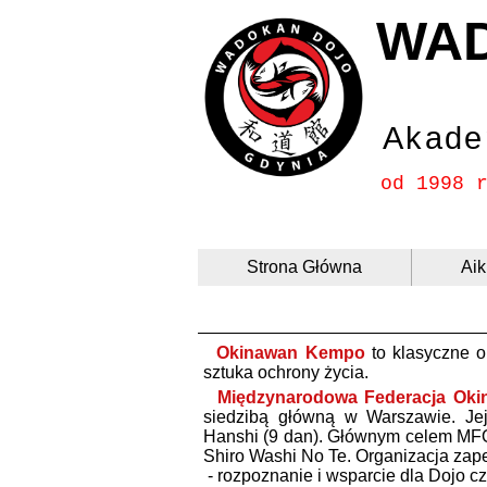
WA
Akade
od 1998 
Strona Główna
Aik
Okinawan Kempo
to klasyczne o
sztuka ochrony życia.
M
iędzynarodowa Federacja Ok
siedzibą główną w Warszawie. Jej
Hanshi (9 dan). Głównym celem MFOK
Shiro Washi No Te
. Organizacja
zap
- rozpoznanie i wsparcie dla
Dojo c