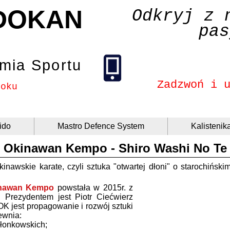
DOKAN
Odkryj z 
pas
mia Sportu
Zadzwoń i 
roku
ido
Mastro Defence System
Kalistenik
Okinawan Kempo - Shiro Washi No Te
kinawskie karate, czyli sztuka "otwartej dłoni" o starochińs
inawan Kempo
powstała w 2015r. z
 Prezydentem jest Piotr Ciećwierz
 jest propagowanie i rozwój sztuki
ewnia:
złonkowskich
;