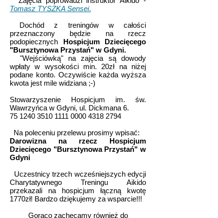
Zajęcia poprowadzi instruktor Aikido -
Tomasz TYSZKA Sensei
.
Dochód z treningów w całości
przeznaczony będzie na rzecz
podopiecznych
Hospicjum Dziecięcego
"Bursztynowa Przystań" w Gdyni.
"Wejściówką" na zajęcia są dowody
wpłaty w wysokości min. 20zł na niżej
podane konto. Oczywiście każda wyższa
kwota jest mile widziana ;-)
Stowarzyszenie Hospicjum im. św.
Wawrzyńca w Gdyni, ul. Dickmana 6.
75 1240 3510 1111 0000 4318 2794
Na poleceniu przelewu prosimy wpisać:
Darowizna na rzecz Hospicjum
Dziecięcego "Bursztynowa Przystań" w
Gdyni
Uczestnicy trzech wcześniejszych edycji
Charytatywnego Treningu Aikido
przekazali na hospicjum łączną kwotę
1770zł! Bardzo dziękujemy za wsparcie!!!
Gorąco zachęcamy również do