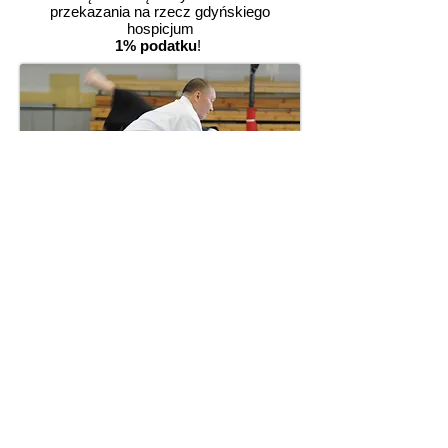
przekazania na rzecz gdyńskiego
hospicjum
1% podatku
!
Plan Zajęć:
Dzieci (6 - 12 lat):
25 marca 2017 – sobota 09:30 - 10:30
Młodzież (od 12 lat) i Dorośli:
25 marca 2017 – sobota 10:30 - 12:00