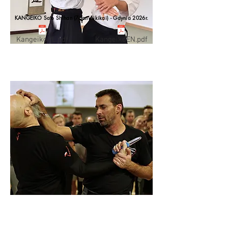
KANGEIKO Sato Shihan (7dan Aikikai) - Gdynia 2026r.
KangeikoPL.pdf
KangeikoEN.pdf
AIKIDO
tradycyjna japońska sztuka walki
SAMOOBRONA
w oparciu o elementy:
MASTRO DEFENCE SYSTEM,
BRAZYLIJSKIEGO JIU JUTSU, LETHWEI