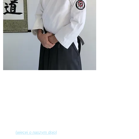
Witamy na stronie WADOKAN !
Nasza Akademia narodziła się z pasji do
tradycyjnych sztuk walki. Powstała ona w Gdyni w
1997r. a jej założycielem jest
Tomasz Tyszka
.
Nazwę Wadokan otrzymaliśmy w 1998r. od
wybitnego mistrza Aikido -
Fumio Toyoda Shihan
i
przetłumaczyć ją można jako:
Wa - pokój, Do - droga, Kan - budynek.
Obecnie w naszej Akademii trenujemy zarówno
tradycyjne sztuki walki jak i współczesne systemy
samoobrony:
Aikido
(
więcej o naszym dojo)
Samoobrona w oparciu o elementy Mastro Defence