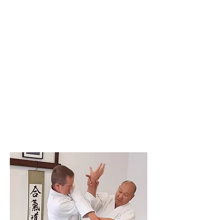
System, Brazylijskiego Jiu Jutsu, Lethwei
Dbamy też o ogólną sprawność fizyczną ćwicząc
Kalistenikę i Jogę.
Prowadzimy zajęcia dla:
dzieci (już od 6 roku życia)
młodzieży
dorosłych
Oferujemy:
regularne treningi grupowe
treningi personalne
warsztaty weekendowe
szkolenia dla zorganizowanych grup (firmy,
instytucje, placówki oświatowe, itp.)
Tomasz Tyszka:
- instruktor Aikido, 6 dan Aikikai, członek Rady
Instruktorów Aikido World Alliance
- instruktor Mastro Defence System, Level 2
- instruktor Kalisteniki