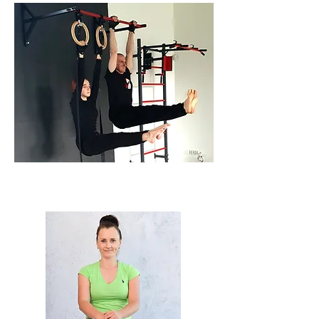
KALISTENIKA
ćwiczenia siłowe z masą własnego ciała,
mobilnościowe i rozciągające