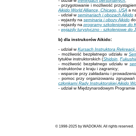
- udział w
treningach personalnych
;
- przygotowanie i możliwość przystąpi
Aikido World Alliance, Chicago, USA
a na
- udział w
seminariach i obozach Aikido
z
- wyjazdy na
seminaria i obozy Aikido
do 
- wyjazdy na
programy szkoleniowe do K
-
wyjazdy turystyczno - szkoleniowe do J
b) dla instrukorów Aikido:
- udział w
Kursach Instruktora Rekreacj
- możliwość bezpłatnego udziału w
Sem
tytułów instruktorskich (
Shidoin
,
Fukushi
- możliwość bezpłatnego udziału w
sem
instruktorów z kraju i zagranicy;
- wsparcie przy zakładaniu i prowadzeni
- pomoc przy organizowaniu zgrupwań 
członkami Rady Instruktorskiej Aikido Wo
- udział w Międzynarodowym Programie
© 1998-2025 by WADOKAN. All rights reserved.