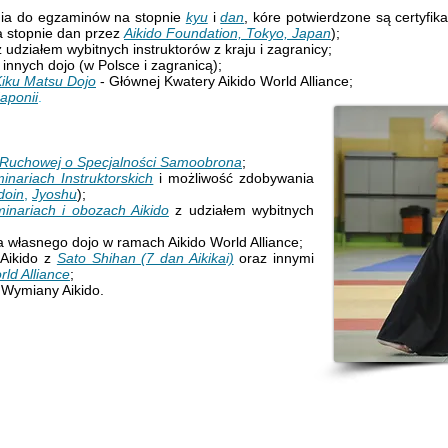
enia do egzaminów na stopnie
kyu
i
dan
, kóre potwierdzone są certyfik
 stopnie
dan
przez
Aikido Foundation, Tokyo, Japan
);
 udziałem wybitnych instruktorów z kraju i zagranicy;
innych dojo (w Polsce i zagranicą);
iku Matsu Dojo
- Głównej Kwatery Aikido World Alliance;
aponii
.
i Ruchowej o Specjalności Samoobrona
;
inariach Instruktorskich
i możliwość zdobywania
doin
,
Jyoshu
);
inariach i obozach Aikido
z udziałem wybitnych
a własnego dojo w ramach Aikido World Alliance;
Aikido z
Sato Shihan (7 dan Aikikai)
oraz innymi
rld Alliance
;
 Wymiany Aikido.