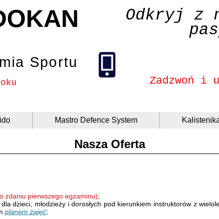
DOKAN
Odkryj z 
pas
mia Sportu
Zadzwoń i 
roku
ido
Mastro Defence System
Kalistenik
Nasza Oferta
o zdaniu pierwszego egzaminu)
;
o dla dzieci, młodzieży i dorosłych pod kierunkiem
instruktorów
z wielol
ym
planem zajęć
;