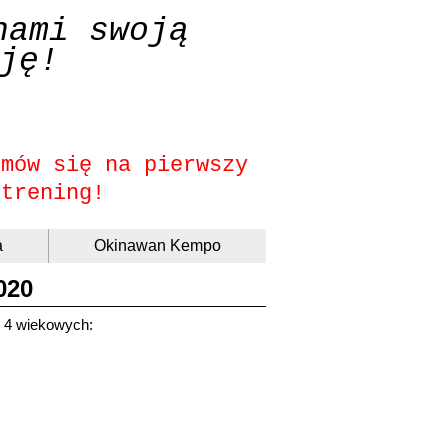
nami swoją
ję!
umów się na pierwszy
trening!
a
Okinawan Kempo
020
w 4 wiekowych: