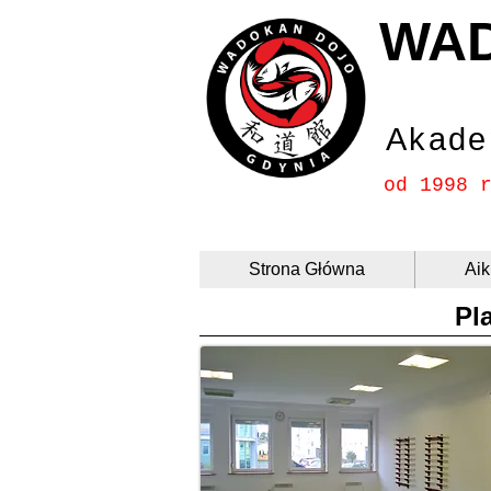
WA
Akade
od 1998 
Strona Główna
Aik
Pl