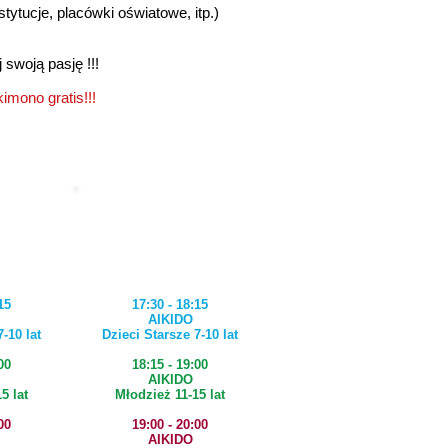
tytucje, placówki oświatowe, itp.)
 swoją pasję !!!
kimono gratis!!!
EK
PIĄTEK
15
17:30 - 18:15
AIKIDO
-10 lat
Dzieci Starsze 7-10 lat
00
18:15 - 19:00
AIKIDO
5 lat
Młodzież 11-15 lat
00
19:00 - 20:00
AIKIDO