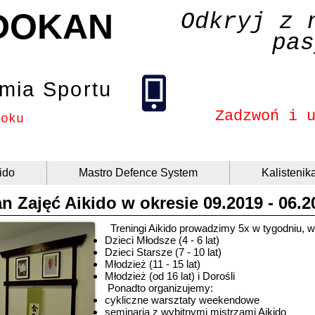
DOKAN
Odkryj z 
pas
mia Sportu
Zadzwoń i 
roku
ido
Mastro Defence System
Kalistenik
an Zajęć Aikido w okresie 09.2019 - 06.2
Treningi Aikido prowadzimy 5x w tygodniu, 
D
zieci Młodsze (4 - 6 lat)
Dzieci Starsze (7 - 10 lat)
Młodzież (11 - 15 lat)
Młodzież (od 16 lat) i Dorośli
Ponadto organizujemy:
cykliczne warsztaty weekendowe
seminaria z wybitnymi mistrzami Aikido