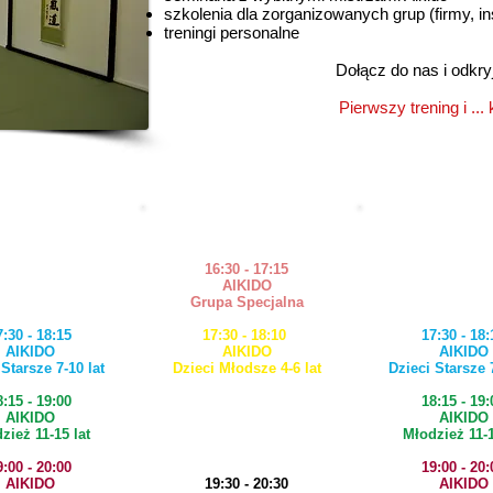
szkolenia dla zorganizowanych grup (firmy, ins
treningi personalne
Dołącz do nas i odkryj
Pierwszy trening i ... 
WTOREK
ŚRODA
CZWART
16:30 - 17:15
AIKIDO
Grupa Specjalna
7:30 - 18:15
17:30 - 18:10
17:30 - 18:
AIKIDO
AIKIDO
AIKIDO
 Starsze 7-10 lat
Dzieci Młodsze 4-6 lat
Dzieci Starsze 7
8:15 - 19:00
18:15 - 19:
AIKIDO
AIKIDO
zież 11-15 lat
Młodzież 11-1
9:00 - 20:00
19:00 - 20:
AIKIDO
19:30 - 20:30
AIKIDO