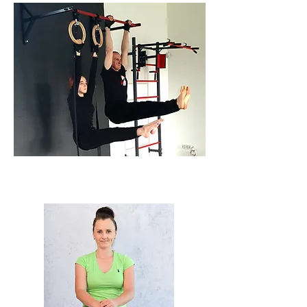
KALISTENIKA
ćwiczenia siłowe z masą własnego ciała,
mobilnościowe i rozciągające