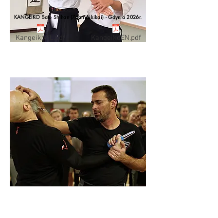
KANGEIKO Sato Shihan (7dan Aikikai) - Gdynia 2026r.
KangeikoPL.pdf
KangeikoEN.pdf
AIKIDO
tradycyjna japońska sztuka walki
SAMOOBRONA
w oparciu o elementy:
MASTRO DEFENCE SYSTEM,
BRAZYLIJSKIEGO JIU JUTSU, LETHWEI