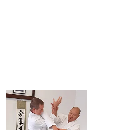
System, Brazylijskiego Jiu Jutsu, Lethwei
Dbamy też o ogólną sprawność fizyczną ćwicząc
Kalistenikę i Jogę.
Prowadzimy zajęcia dla:
dzieci (już od 6 roku życia)
młodzieży
dorosłych
Oferujemy:
regularne treningi grupowe
treningi personalne
warsztaty weekendowe
szkolenia dla zorganizowanych grup (firmy,
instytucje, placówki oświatowe, itp.)
Tomasz Tyszka:
- instruktor Aikido, 6 dan Aikikai, członek Rady
Instruktorów Aikido World Alliance
- instruktor Mastro Defence System, Level 2
- instruktor Kalisteniki