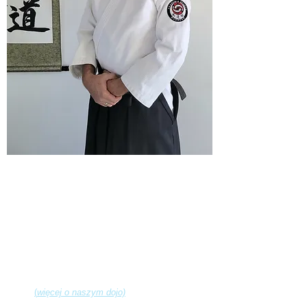
Witamy na stronie WADOKAN !
Nasza Akademia narodziła się z pasji do
tradycyjnych sztuk walki. Powstała ona w Gdyni w
1997r. a jej założycielem jest
Tomasz Tyszka
.
Nazwę Wadokan otrzymaliśmy w 1998r. od
wybitnego mistrza Aikido -
Fumio Toyoda Shihan
i
przetłumaczyć ją można jako:
Wa - pokój, Do - droga, Kan - budynek.
Obecnie w naszej Akademii trenujemy zarówno
tradycyjne sztuki walki jak i współczesne systemy
samoobrony:
Aikido
(
więcej o naszym dojo)
Samoobrona w oparciu o elementy Mastro Defence